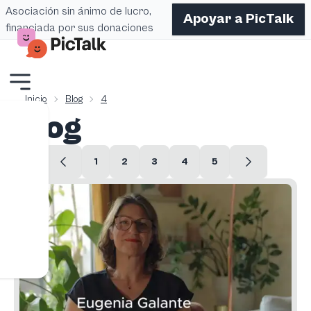
Asociación sin ánimo de lucro,
Apoyar a PicTalk
financiada por sus donaciones
Inicio
Blog
4
Blog
1
2
3
4
5