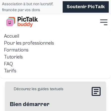
Association à but non lucratif,
Soutenir PicTalk
financée par vos dons
Accueil
Accueil
Pictalk Buddy
Ressources
Pour les professionnels
Formations
Guides, ressources et références pour vous aider à
Tutoriels
utiliser Pictalk Buddy.
FAQ
Tarifs
Décourez les guides textuels
Bien démarrer