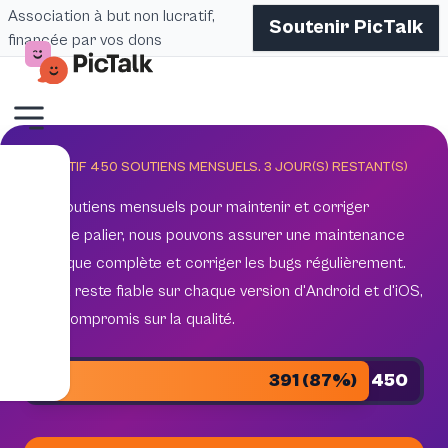
Association à but non lucratif,
Soutenir PicTalk
financée par vos dons
OBJECTIF 450 SOUTIENS MENSUELS.
3
JOUR(S) RESTANT(S)
450 soutiens mensuels pour maintenir et corriger
Avec ce palier, nous pouvons assurer une maintenance
technique complète et corriger les bugs régulièrement.
Pictalk reste fiable sur chaque version d'Android et d'iOS,
sans compromis sur la qualité.
391 (87%)
450