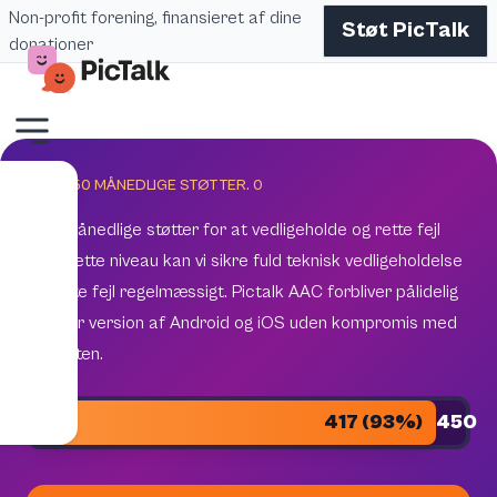
Non-profit forening, finansieret af dine
Støt PicTalk
donationer
MÅL 450 MÅNEDLIGE STØTTER.
0
450 månedlige støtter for at vedligeholde og rette fejl
Med dette niveau kan vi sikre fuld teknisk vedligeholdelse
og rette fejl regelmæssigt. Pictalk AAC forbliver pålidelig
på hver version af Android og iOS uden kompromis med
kvaliteten.
417 (93%)
450