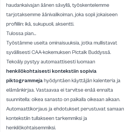
haudankaivajan äänen sävyllä, työskentelemme
tarjotaksemme äänivalikoiman, joka sopii jokaiseen
profiiliin: ikä, sukupuoli, aksentti.
Tulossa pian...
Työstämme useita ominaisuuksia, jotka mullistavat
syvällisesti CAA-kokemuksen Pictalk Buddyssä.
Tekoäly pystyy automaattisesti luomaan
henkilökohtaisesti kontekstiin sopivia
piktogrammeja
hyödyntäen käyttäjän kalenteria ja
elämänkirjaa. Vastaavaa ei tarvitse enää ennalta
suunnitella: oikea sanasto on paikalla oikeaan aikaan.
Automaattikorjaus ja ehdotukset perustuvat samaan
kontekstiin tullakseen tarkemmiksi ja
henkilökohtaisemmiksi.