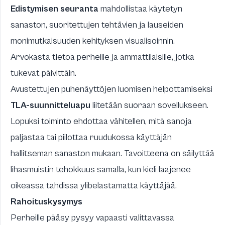
Edistymisen seuranta
mahdollistaa käytetyn
sanaston, suoritettujen tehtävien ja lauseiden
monimutkaisuuden kehityksen visualisoinnin.
Arvokasta tietoa perheille ja ammattilaisille, jotka
tukevat päivittäin.
Avustettujen puhenäyttöjen luomisen helpottamiseksi
TLA-suunnitteluapu
liitetään suoraan sovellukseen.
Lopuksi toiminto ehdottaa vähitellen, mitä sanoja
paljastaa tai piilottaa ruudukossa käyttäjän
hallitseman sanaston mukaan. Tavoitteena on säilyttää
lihasmuistin tehokkuus samalla, kun kieli laajenee
oikeassa tahdissa ylibelastamatta käyttäjää.
Rahoituskysymys
Perheille pääsy pysyy vapaasti valittavassa