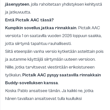
jäsenyyteen
, jolla rahoitetaan yhdistyksen kehitystä
ja jatkuvuutta.
Entä Pictalk AAC tässä?
Kumpikin sovellus jatkaa rinnakkain
. Pictalk AAC
versiota 1 on saatavilla vuoden 2026 loppuun saakka,
jotta siirtymä tapahtuu rauhallisesti.
Siitä eteenpäin vanha versio kytketään asteittain pois
ja autamme käyttäjiä siirtymään uuteen versioon.
Niille, jotka tarvitsevat viestintään erikoistuneen
työkalun,
Pictalk AAC pysyy saatavilla rinnakkain
Buddy-sovelluksen kanssa
.
Koska Pablo ansaitsee tämän. Ja kaikki ne, jotka
hänen tavallaan ansaitsevat tulla kuulluiksi