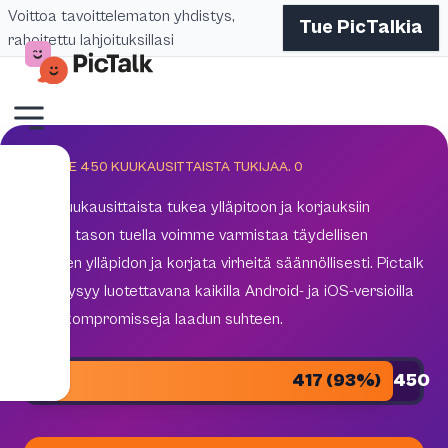
Voittoa tavoittelematon yhdistys,
Tue PicTalkia
rahoitettu lahjoituksillasi
TAVOITE 450 KUUKAUSITTAISTA TUKIJAA.
0
450 kuukausittaista tukea ylläpitoon ja korjauksiin
Tämän tason tuella voimme varmistaa täydellisen
teknisen ylläpidon ja korjata virheitä säännöllisesti. Pictalk
AAC pysyy luotettavana kaikilla Android- ja iOS-versioilla
ilman kompromisseja laadun suhteen.
417 (93%)
450