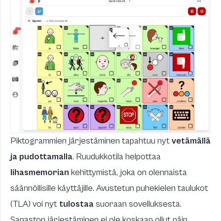
Piktogrammien järjestäminen tapahtuu nyt
vetämällä
ja pudottamalla
. Ruudukkotila helpottaa
lihasmemorian
kehittymistä, joka on olennaista
säännöllisille käyttäjille. Avustetun puhekielen taulukot
(TLA) voi nyt
tulostaa
suoraan sovelluksesta.
Sanaston järjestäminen ei ole koskaan ollut näin