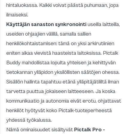
hintaluokassa. Kaikki voivat päästä puhumaan, jopa
ilmaiseksi.
Käyttäjän sanaston synkronointi
useilla laitteilla,
useiden ohjaajien välillä, samalla sallien
henkilökohtaistamisen: tämä on yksi arkirutiinien
eniten aikaa vievistä haasteista laitoksissa. Pictalk
Buddy mahdollistaa lopulta yhteisen ja kehittyvän
tietokannan ylläpidon yksilöllisten säätöjen ohessa.
Sisällön hallinta tapahtuu etänä ylläpitäjätililtä ilman
tarvetta puuttua jokaiseen laitteeseen. Ja koska
kommunikaatio ja autonomia eivät erotu, ohjattavat
henkilöt hyötyvät koko Pictalk-tuoteperheestä
yhdessä työkalussa.
Nämä ominaisuudet sisältyvät
Pictalk Pro -