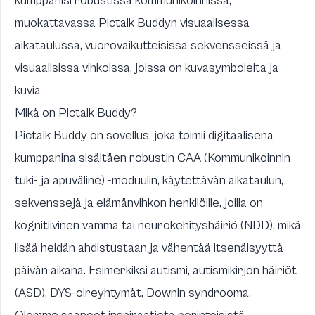
kumppanisi robustissa kommunikoinnissa,
muokattavassa Pictalk Buddyn visuaalisessa
aikataulussa, vuorovaikutteisissa sekvensseissä ja
visuaalisissa vihkoissa, joissa on kuvasymboleita ja
kuvia
Mikä on Pictalk Buddy?
Pictalk Buddy
on sovellus, joka toimii digitaalisena
kumppanina sisältäen robustin
CAA (Kommunikoinnin
tuki- ja apuväline) -moduulin
, käytettävän aikataulun,
sekvenssejä ja elämänvihkon henkilöille, joilla on
kognitiivinen vamma tai neurokehityshäiriö (NDD), mikä
lisää heidän ahdistustaan ja vähentää itsenäisyyttä
päivän aikana. Esimerkiksi autismi, autismikirjon häiriöt
(ASD), DYS-oireyhtymät, Downin syndrooma.