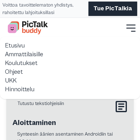
Voittoa tavoittelematon yhdistys,
Tue PicTalkia
rahoitettu lahjoituksillasi
Etusivu
Etusivu
Pictalk Buddy
Resurssit
Ammattilaisille
Koulutukset
Oppaat, resurssit ja referenssit Pictalk Buddy:n käyttöön.
Ohjeet
UKK
Hinnoittelu
Tutustu tekstiohjeisiin
Aloittaminen
Synteesin äänien asentaminen Androidiin tai