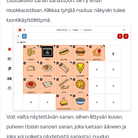
Lisätäksesi sanan sanastoon, siirry ensin
muokkaustilaan. Klikkaa tyhjää ruutua: näkyviin tulee
luontikäyttöliittymä.
Voit valita näytettävän sanan, siihen liittyvän kuvan,
puheen (toisin sanoen sanan, joka luetaan ääneen ja
joka voi poiketa näytetystä sanasta), ruudun