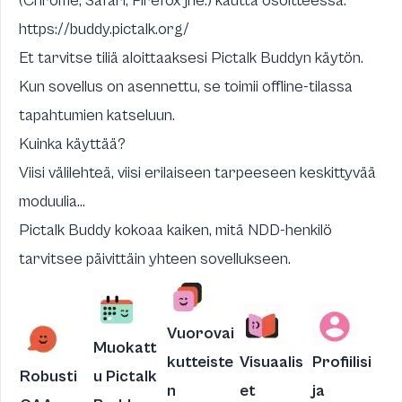
(Chrome, Safari, Firefox jne.) kautta osoitteessa:
https://buddy.pictalk.org/
Et tarvitse tiliä aloittaaksesi Pictalk Buddyn käytön.
Kun sovellus on asennettu, se toimii offline-tilassa
tapahtumien katseluun.
Kuinka käyttää?
Viisi välilehteä, viisi erilaiseen tarpeeseen keskittyvää
moduulia...
Pictalk Buddy kokoaa kaiken, mitä NDD-henkilö
tarvitsee päivittäin yhteen sovellukseen.
Vuorovai
Muokatt
kutteiste
Visuaalis
Profiilisi
Robusti
u Pictalk
n
et
ja