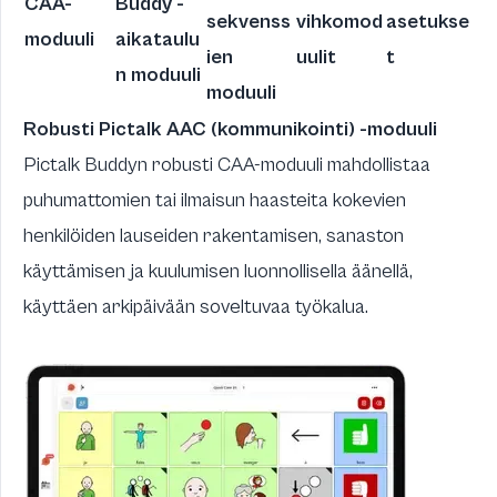
CAA-
Buddy -
sekvenss
vihkomod
asetukse
moduuli
aikataulu
ien
uulit
t
n moduuli
moduuli
Robusti Pictalk AAC (kommunikointi) -moduuli
Pictalk Buddyn robusti CAA-moduuli mahdollistaa
puhumattomien tai ilmaisun haasteita kokevien
henkilöiden lauseiden rakentamisen, sanaston
käyttämisen ja kuulumisen luonnollisella äänellä,
käyttäen arkipäivään soveltuvaa työkalua.