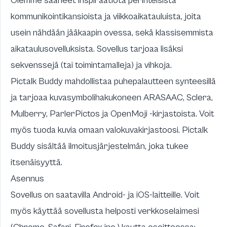
Olemme saaneet inspiraatiota perinteisistä
kommunikointikansioista ja viikkoaikatauluista, joita
usein nähdään jääkaapin ovessa, sekä klassisemmista
aikataulusovelluksista. Sovellus tarjoaa lisäksi
sekvenssejä (tai toimintamalleja) ja vihkoja.
Pictalk Buddy mahdollistaa puhepalautteen synteesillä
ja tarjoaa kuvasymbolihakukoneen
ARASAAC
,
Sclera
,
Mulberry
,
ParlerPictos
ja
OpenMoji
-kirjastoista. Voit
myös tuoda kuvia omaan valokuvakirjastoosi. Pictalk
Buddy sisältää ilmoitusjärjestelmän, joka tukee
itsenäisyyttä.
Asennus
Sovellus on saatavilla
Android
- ja
iOS
-laitteille. Voit
myös käyttää sovellusta helposti verkkoselaimesi