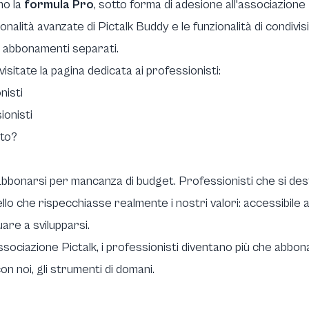
mo la
formula Pro
, sotto forma di adesione all'associazione
alità avanzate di Pictalk Buddy e le funzionalità di condivisio
i abbonamenti separati.
isitate la pagina dedicata ai professionisti:
nisti
ionisti
to?
abbonarsi per mancanza di budget. Professionisti che si de
o che rispecchiasse realmente i nostri valori: accessibile a 
are a svilupparsi.
ssociazione Pictalk, i professionisti diventano più che abbona
n noi, gli strumenti di domani.