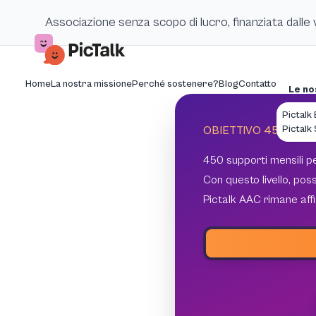
Associazione senza scopo di lucro, finanziata dalle
Home
La nostra missione
Perché sostenere?
Blog
Contatto
Le no
Pictalk
Pictalk
OBIETTIVO 450 SOSTE
450 supporti mensili 
Con questo livello, po
Pictalk AAC rimane affi