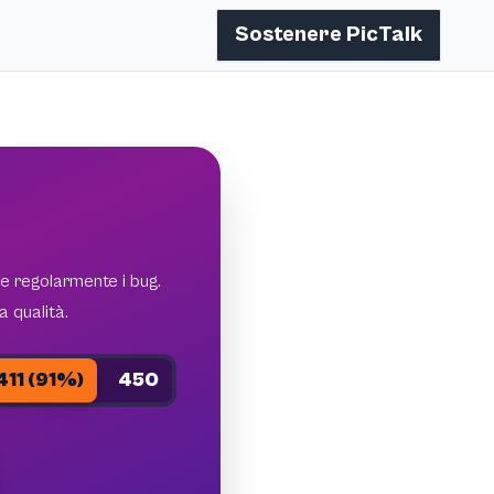
Sostenere PicTalk
e regolarmente i bug.
 qualità.
411 (91%)
450