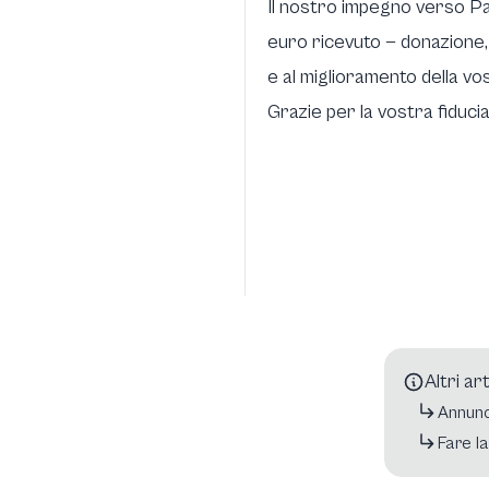
Il nostro impegno verso Pab
euro ricevuto — donazione, 
e al miglioramento della vo
Grazie per la vostra fiduci
Altri ar
Annunc
Fare l