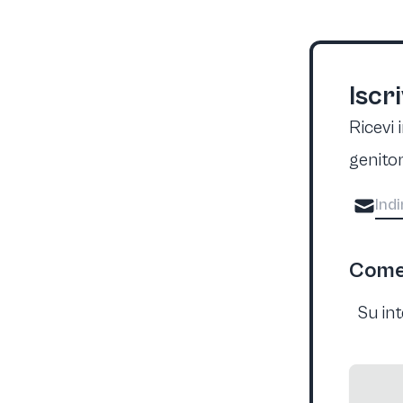
Iscr
Ricevi 
genitor
Come 