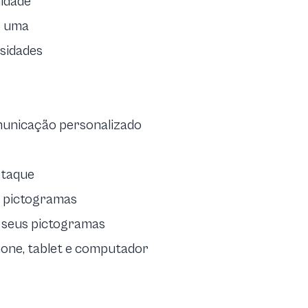
nidade
o uma
ssidades
municação personalizado
otaque
e pictogramas
 seus pictogramas
one, tablet e computador