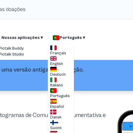
suas doações
Nossas aplicações ▾
Português ▾
Pictalk Buddy
Français
Pictalk Studio
English
é uma versão antiga da aplicação.
Deutsch
Italiano
Português
Español
ictogramas de Comunicação Aumentativa e
Dansk
Suomi