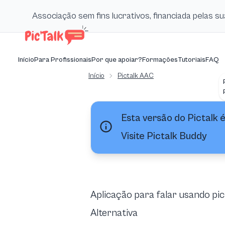
Associação sem fins lucrativos, financiada pelas 
Início
Para Profissionais
Por que apoiar?
Formações
Tutoriais
FAQ
Início
Pictalk AAC
Esta versão do Pictalk 
Visite
Pictalk Buddy
Aplicação para falar usando p
Alternativa