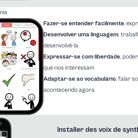
mia
Fazer-se entender facilmente
, exp
Desenvolver uma linguagem
, traba
desenvolvê-la
Expressar-se com liberdade
, pode
que nos interessam
Adaptar-se ao vocabulário
, falar 
acontecendo agora
Installer des voix de syn