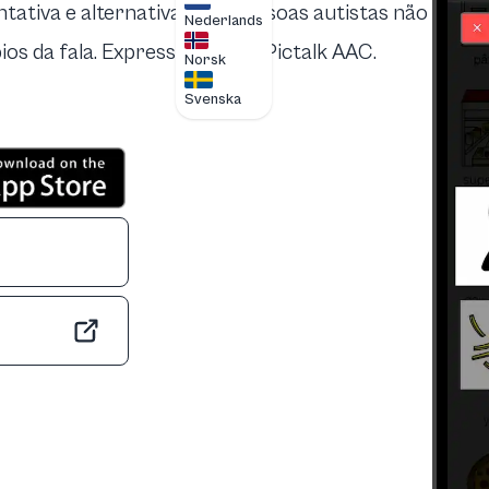
tiva e alternativa para pessoas autistas não
Nederlands
rbios da fala. Expresse-se com Pictalk AAC.
Norsk
Svenska