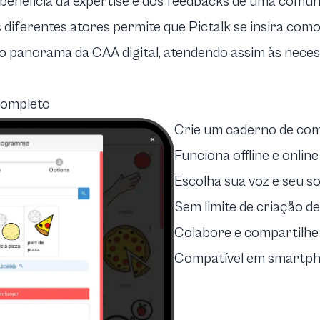
e beneficia da expertise e dos feedbacks de uma comu
s diferentes atores permite que Pictalk se insira com
no panorama da CAA digital, atendendo assim às nece
 completo
Crie um caderno de co
Funciona offline e online
Escolha sua voz e seu s
Sem limite de criação d
Colabore e compartilhe
Compatível em smartph