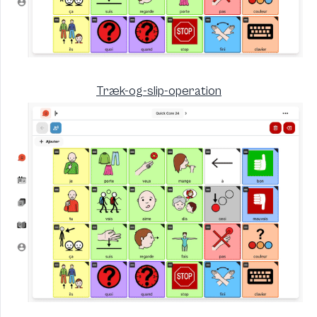
Træk-og-slip-operation