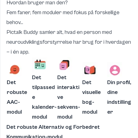
Hvordan bruger man den?
Fem faner, fem moduler med fokus på forskellige
behov...
Pictalk Buddy samler alt, hvad en person med
neuroudviklingsforstyrrelse har brug for i hverdagen
— i én app.
Det
Det
Det
Det
Din profil,
tilpassed
interakti
robuste
visuelle
dine
e
ve
AAC-
bog-
indstilling
kalender-
sekvens-
modul
modul
er
modul
modul
Det robuste Alternativ og Forbedret
Kommunikation-modul