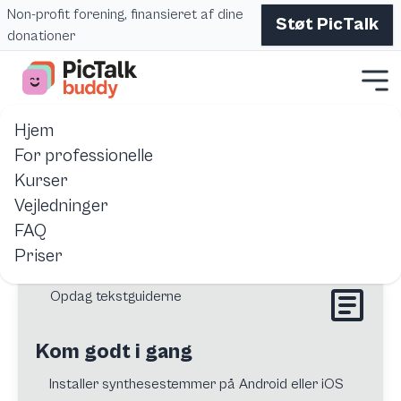
Non-profit forening, finansieret af dine
Støt PicTalk
donationer
Hjem
Hjem
Pictalk Buddy
Ressourcer
For professionelle
Kurser
Guides, ressourcer og referencer til brug af Pictalk Buddy.
Vejledninger
FAQ
Priser
Opdag tekstguiderne
Kom godt i gang
Installer synthesestemmer på Android eller iOS