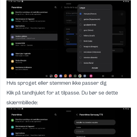
Hvis sproget eller stemmen ikke passer dig
Klik på tandhjulet for at tilpasse. Du bør se dette
skærmbillede: