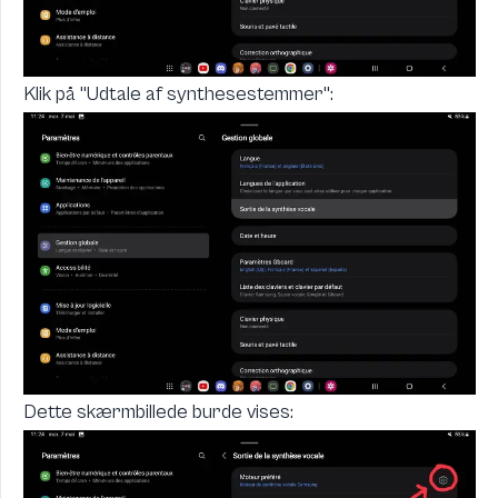
Klik på "Udtale af synthesestemmer":
Dette skærmbillede burde vises: