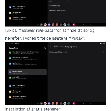
Klik på
"Installer tale-data"
for at finde dit sprog
herefter. I vores tilfælde søgte vi
"Fransk":
Installation af gratis stemmer