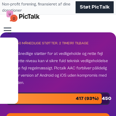
Non-profit forening, finansieret af dine
Støt PicTalk
donationer
MÅL 450 MÅNEDLIGE STØTTER.
2
TIME(R) TILBAGE
450 månedlige støtter for at vedligeholde og rette fejl
Med dette niveau kan vi sikre fuld teknisk vedligeholdelse
og rette fejl regelmæssigt. Pictalk AAC forbliver pålidelig
på hver version af Android og iOS uden kompromis med
kvaliteten.
417 (93%)
450