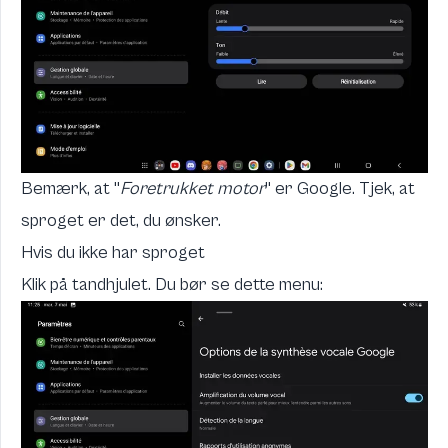
Bemærk, at "
Foretrukket motor
" er Google. Tjek, at
sproget er det, du ønsker.
Hvis du ikke har sproget
Klik på tandhjulet. Du bør se dette menu: