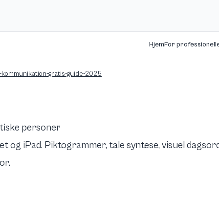
Hjem
For professionell
il-kommunikation-gratis-guide-2025
stiske personer
 og iPad. Piktogrammer, tale syntese, visuel dagsord
or.