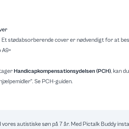
ver
. Et stødabsorberende cover er nødvendigt for at besk
b A9+
dtager
Handicapkompensationsydelsen (PCH)
, kan d
"hjælpemidler".
Se PCH-guiden
.
l vores autistiske søn på 7 år. Med Pictalk Buddy inst