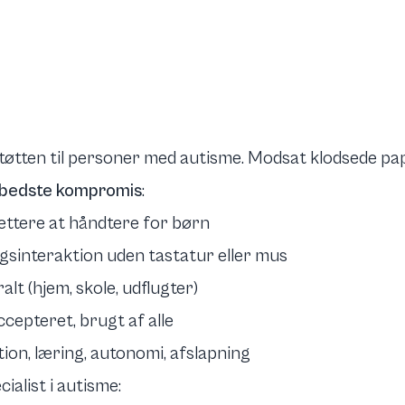
støtten til personer med autisme. Modsat klodsede pa
n bedste kompromis
:
 lettere at håndtere for børn
ngsinteraktion uden tastatur eller mus
alt (hjem, skole, udflugter)
accepteret, brugt af alle
ion, læring, autonomi, afslapning
ialist i autisme: