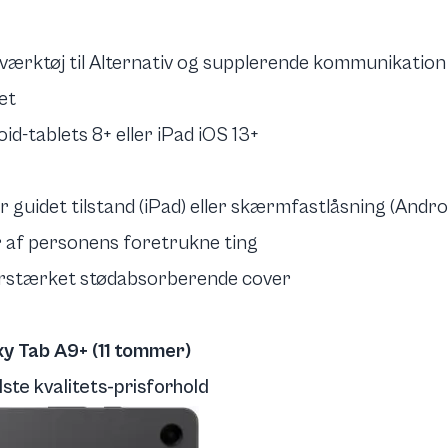
 værktøj til Alternativ og supplerende kommunikation
et
oid-tablets 8+ eller iPad iOS 13+
r guidet tilstand
(iPad) eller
skærmfastlåsning
(Androi
r af personens foretrukne ting
 forstærket stødabsorberende cover
y Tab A9+ (11 tommer)
te kvalitets-prisforhold