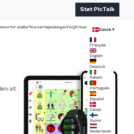
Støt PicTalk
e
Hvorfor støtte?
Kurser
Vejledninger
FAQ
Priser
Dansk ▾
Français
English
Deutsch
Italiano
en: alt
Português
Español
Dansk
Suomi
Nederlands