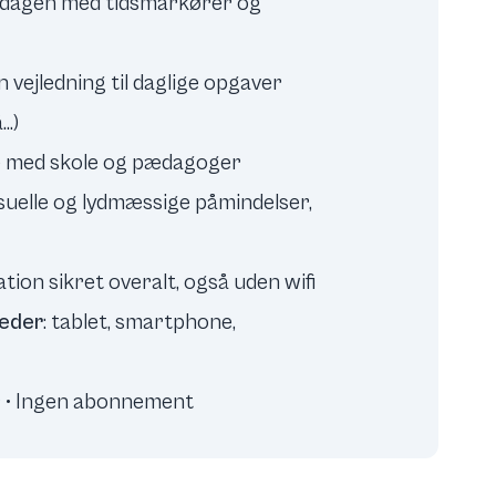
r dagen med tidsmarkører og
in vejledning til daglige opgaver
..)
kke med skole og pædagoger
visuelle og lydmæssige påmindelser,
tion sikret overalt, også uden wifi
heder
: tablet, smartphone,
er • Ingen abonnement