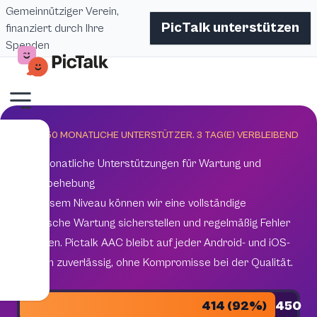
Gemeinnütziger Verein,
PicTalk unterstützen
finanziert durch Ihre
Spenden
ZIEL 450 MONATLICHE UNTERSTÜTZER.
3
TAG(E) VERBLEIBEND
450 monatliche Unterstützungen für Wartung und
Fehlerbehebung
Mit diesem Niveau können wir eine vollständige
technische Wartung sicherstellen und regelmäßig Fehler
beheben. Pictalk AAC bleibt auf jeder Android- und iOS-
Version zuverlässig, ohne Kompromisse bei der Qualität.
414 (92%)
450