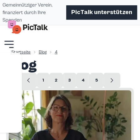
Gemeinnütziger Verein,
PicTalk unterstützen
finanziert durch Ihre
Spenden
Startseite
Blog
4
Blog
1
2
3
4
5