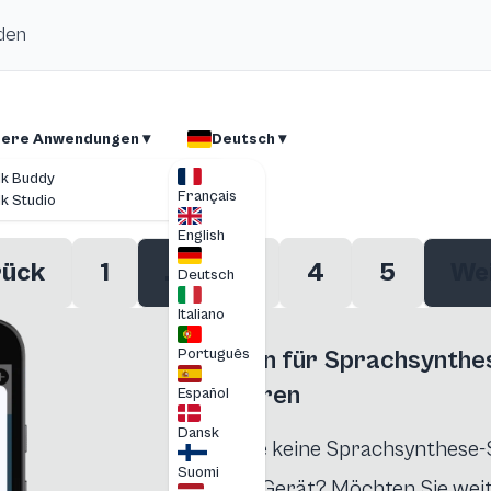
nden
ere Anwendungen ▾
Deutsch ▾
lk Buddy
Français
lk Studio
English
rück
1
...
3
4
5
We
Deutsch
Italiano
Stimmen für Sprachsynthes
Português
installieren
Español
Dansk
Haben Sie keine Sprachsynthese-
Suomi
oder iOS-Gerät? Möchten Sie weite