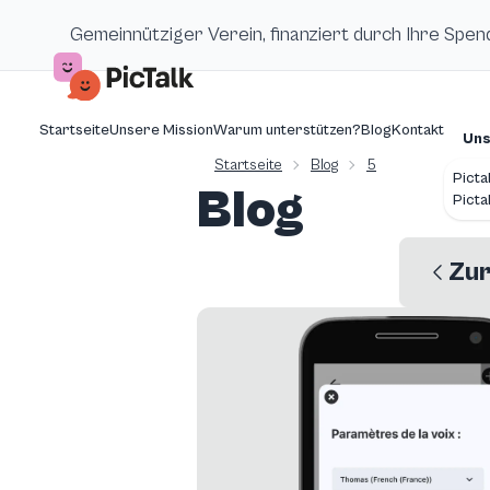
Gemeinnütziger Verein, finanziert durch Ihre Spe
Startseite
Unsere Mission
Warum unterstützen?
Blog
Kontakt
Uns
Startseite
Blog
5
Picta
Blog
Picta
Zu