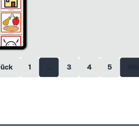
rück
1
...
3
4
5
We