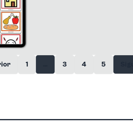
ior
1
...
3
4
5
Sig