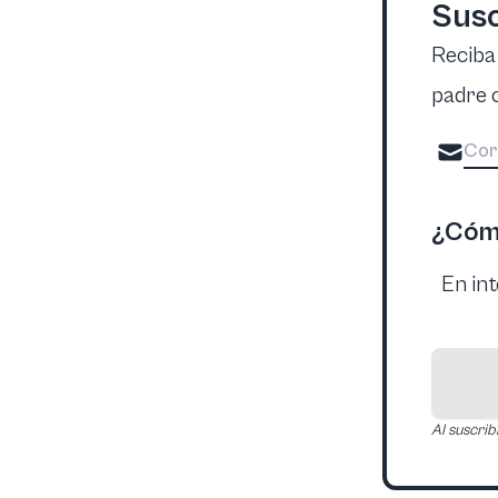
Susc
Reciba
padre o
¿Cómo
Al suscrib