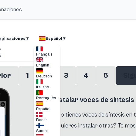
donaciones
aplicaciones ▾
Español ▾
y
Français
o
English
ior
1
...
3
4
5
Sig
Deutsch
Italiano
Português
Instalar voces de síntesis
Español
¿No tienes voces de síntesis en 
Dansk
¿Quieres instalar otras? Te mo
Suomi