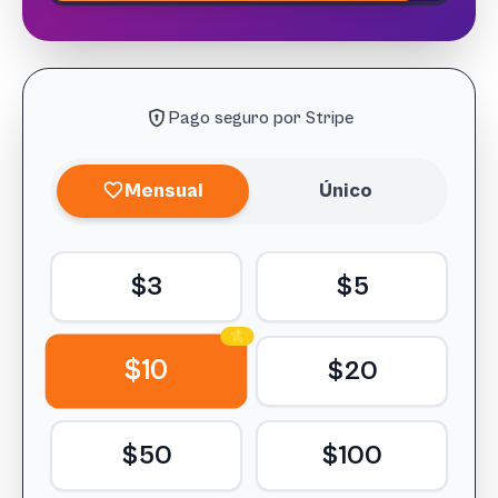
Pago seguro por Stripe
Mensual
Único
$3
$5
⭐
$10
$20
$50
$100