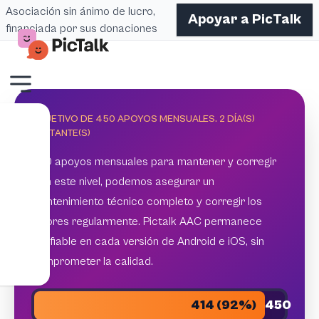
Asociación sin ánimo de lucro,
Apoyar a PicTalk
financiada por sus donaciones
OBJETIVO DE 450 APOYOS MENSUALES.
2
DÍA(S)
RESTANTE(S)
450 apoyos mensuales para mantener y corregir
Con este nivel, podemos asegurar un
mantenimiento técnico completo y corregir los
errores regularmente. Pictalk AAC permanece
confiable en cada versión de Android e iOS, sin
comprometer la calidad.
414 (92%)
450