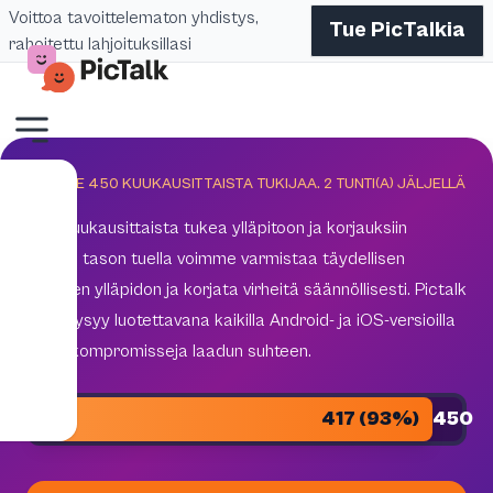
Voittoa tavoittelematon yhdistys,
Tue PicTalkia
rahoitettu lahjoituksillasi
TAVOITE 450 KUUKAUSITTAISTA TUKIJAA.
2
TUNTI(A) JÄLJELLÄ
450 kuukausittaista tukea ylläpitoon ja korjauksiin
Tämän tason tuella voimme varmistaa täydellisen
teknisen ylläpidon ja korjata virheitä säännöllisesti. Pictalk
AAC pysyy luotettavana kaikilla Android- ja iOS-versioilla
ilman kompromisseja laadun suhteen.
417 (93%)
450