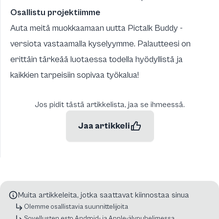
Osallistu projektiimme
Auta meitä muokkaamaan uutta Pictalk Buddy -
versiota vastaamalla
kyselyymme
. Palautteesi on
erittäin tärkeää luotaessa todella hyödyllistä ja
kaikkien tarpeisiin sopivaa työkalua!
Jos pidit tästä artikkelista, jaa se ihmeessä.
Jaa artikkeli
Muita artikkeleita, jotka saattavat kiinnostaa sinua
Olemme osallistavia suunnittelijoita
Sovellusten esto Android- ja Apple-älypuhelimessa