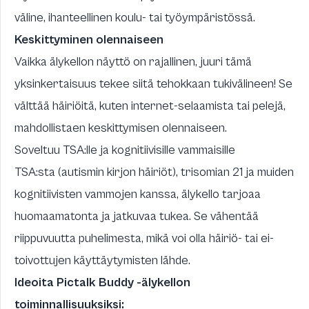
väline, ihanteellinen koulu- tai työympäristössä.
Keskittyminen olennaiseen
Vaikka älykellon näyttö on rajallinen, juuri tämä
yksinkertaisuus tekee siitä tehokkaan tukivälineen! Se
välttää häiriöitä, kuten internet-selaamista tai pelejä,
mahdollistaen keskittymisen olennaiseen.
Soveltuu TSA:lle ja kognitiivisille vammaisille
TSA:sta (autismin kirjon häiriöt), trisomian 21 ja muiden
kognitiivisten vammojen kanssa, älykello tarjoaa
huomaamatonta ja jatkuvaa tukea. Se vähentää
riippuvuutta puhelimesta, mikä voi olla häiriö- tai ei-
toivottujen käyttäytymisten lähde.
Ideoita Pictalk Buddy -älykellon
toiminnallisuuksiksi: