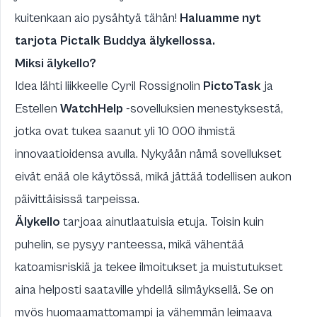
kuitenkaan aio pysähtyä tähän!
Haluamme nyt
tarjota Pictalk Buddya älykellossa.
Miksi älykello?
Idea lähti liikkeelle Cyril Rossignolin
PictoTask
ja
Estellen
WatchHelp
-sovelluksien menestyksestä,
jotka ovat tukea saanut yli 10 000 ihmistä
innovaatioidensa avulla. Nykyään nämä sovellukset
eivät enää ole käytössä, mikä jättää todellisen aukon
päivittäisissä tarpeissa.
Älykello
tarjoaa ainutlaatuisia etuja. Toisin kuin
puhelin, se pysyy ranteessa, mikä vähentää
katoamisriskiä ja tekee ilmoitukset ja muistutukset
aina helposti saataville yhdellä silmäyksellä. Se on
myös huomaamattomampi ja vähemmän leimaava