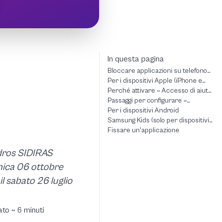
In questa pagina
Bloccare applicazioni su telefono
Android o Apple (iOS)
Per i dispositivi Apple (iPhone e
iPad)
Perché attivare « Accesso di aiuto
»?
Passaggi per configurare «
Accesso di aiuto »
Per i dispositivi Android
Samsung Kids (solo per dispositivi
Samsung)
Fissare un'applicazione
dros SIDIRAS
ica 06 ottobre
l sabato 26 luglio
to ~ 6 minuti