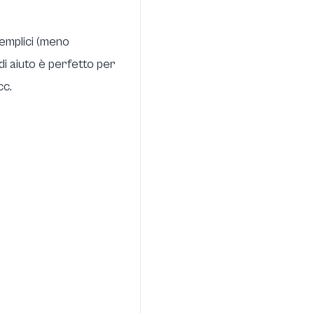
semplici (meno
 di aiuto è perfetto per
cc.