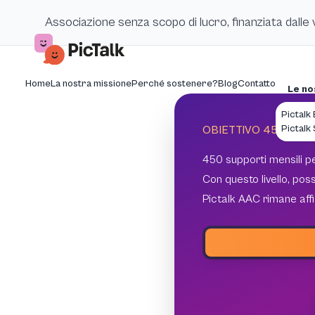
Associazione senza scopo di lucro, finanziata dalle
Home
La nostra missione
Perché sostenere?
Blog
Contatto
Le no
Pictalk
Pictalk
OBIETTIVO 450 SOSTE
450 supporti mensili 
Con questo livello, po
Pictalk AAC rimane affi