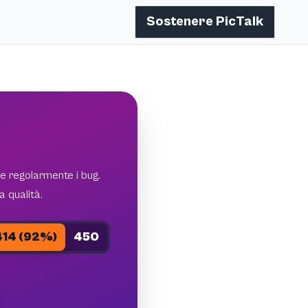
Sostenere PicTalk
e regolarmente i bug.
 qualità.
414 (92%)
450