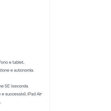
fono e tablet.
azione e autonomia
.
hone SE (seconda
e successivi), iPad Air
.