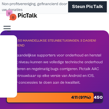
Non-profitvereniging, gefinancierd door
Steun PicTalk
uw donaties
DOEL 450 MAANDELIJKSE STEUNBETUIGINGEN.
3
DAG(EN)
RESTEREND
450 maandelijkse supporters voor onderhoud en herstel
Met dit niveau kunnen we volledige technische onderhoud
garanderen en regelmatig bugs corrigeren. Pictalk AAC
blijft betrouwbaar op elke versie van Android en iOS,
zonder concessies te doen aan de kwaliteit.
411 (91%)
450