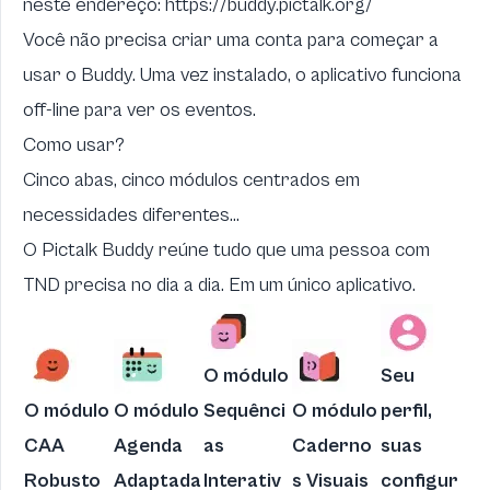
neste endereço:
https://buddy.pictalk.org/
Você não precisa criar uma conta para começar a
usar o Buddy. Uma vez instalado, o aplicativo funciona
off-line para ver os eventos.
Como usar?
Cinco abas, cinco módulos centrados em
necessidades diferentes...
O Pictalk Buddy reúne tudo que uma pessoa com
TND precisa no dia a dia. Em um único aplicativo.
O módulo
Seu
O módulo
O módulo
Sequênci
O módulo
perfil,
CAA
Agenda
as
Caderno
suas
Robusto
Adaptada
Interativ
s Visuais
configur