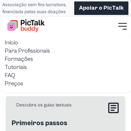
Associação sem fins lucrativos,
Apoiar o PicTalk
financiada pelas suas doações
Início
Início
Pictalk Buddy
Recursos
Para Profissionais
Formações
Guias, recursos e referências para ajudá-lo a usar Pictalk
Tutoriais
Buddy.
FAQ
Preços
Descubra os guias textuais
Primeiros passos