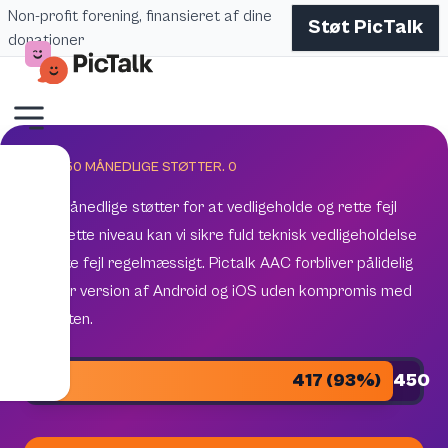
Non-profit forening, finansieret af dine
Støt PicTalk
donationer
MÅL 450 MÅNEDLIGE STØTTER.
0
450 månedlige støtter for at vedligeholde og rette fejl
Med dette niveau kan vi sikre fuld teknisk vedligeholdelse
og rette fejl regelmæssigt. Pictalk AAC forbliver pålidelig
på hver version af Android og iOS uden kompromis med
kvaliteten.
417 (93%)
450