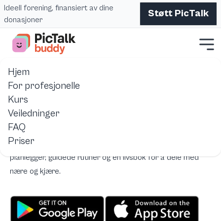
Ideell forening, finansiert av dine
Støtt PicTalk
donasjoner
Hjem
Hjem
Pictalk Buddy
visuell-kalender-autisme-dagbok-pictal
For profesjonelle
Kurs
Visuelt skjema, livsplan og sekvenser for autistiske
Veiledninger
personer
FAQ
Pictalk Buddy er den gratis appen som hjelper autistiske
Priser
personer med å strukturere hverdagen sin med en visuell
planlegger, guidede rutiner og en livsbok for å dele med
nære og kjære.