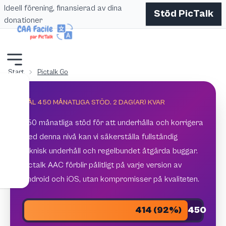
Ideell förening, finansierad av dina
Stöd PicTalk
donationer
Start
Pictalk Go
MÅL 450 MÅNATLIGA STÖD.
2
DAG(AR) KVAR
450 månatliga stöd för att underhålla och korrigera
Med denna nivå kan vi säkerställa fullständig
teknisk underhåll och regelbundet åtgärda buggar.
Pictalk AAC förblir pålitligt på varje version av
Android och iOS, utan kompromisser på kvaliteten.
414 (92%)
450