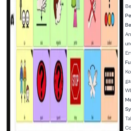
Be
Pe
Be
An
un
Er
Fu
Ko
ga
W
Me
Sy
Ta
Co