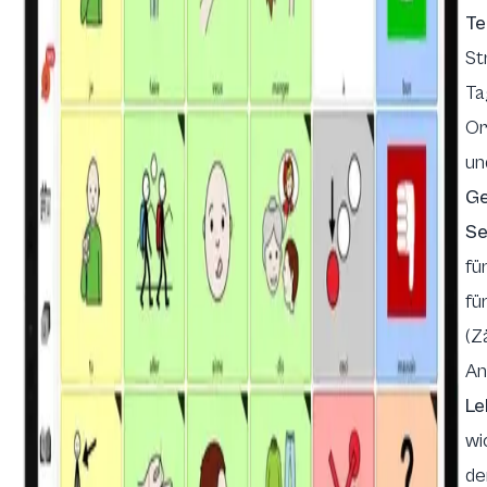
Te
St
Ta
Or
un
Ge
Se
fü
fü
(Z
Ank
Le
wi
de