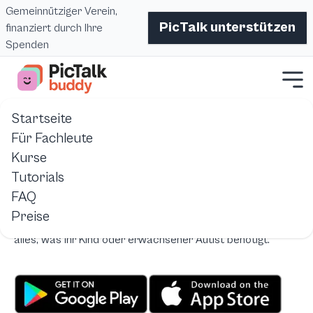
Gemeinnütziger Verein,
PicTalk unterstützen
finanziert durch Ihre
Spenden
Startseite
Startseite
Pictalk Buddy
autismus-tablet-fr-kommunikation
Für Fachleute
Kurse
Das Tablet: Ein Kommunikationswerkzeug für autistische
Tutorials
Personen
FAQ
Kostenlose Kommunikationslösung auf Android-Tablets
Preise
und iPads. Piktogramme, Sprachsynthese, visuelle Planung:
alles, was Ihr Kind oder erwachsener Autist benötigt.