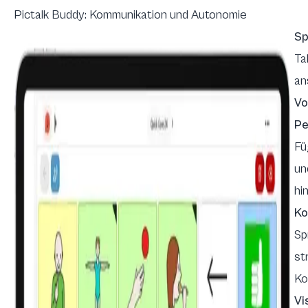
Pictalk Buddy: Kommunikation und Autonomie
Sp
Ta
an
Vo
Pe
Fü
un
hi
Ko
Sp
st
Ko
Vi