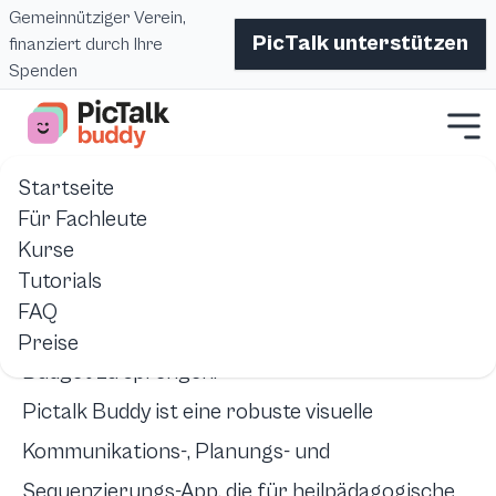
Gemeinnütziger Verein,
PicTalk unterstützen
finanziert durch Ihre
Spenden
Startseite
Startseite
Pictalk Buddy
Für Fachleute
Für Fachleute
Kurse
Tutorials
10.000 Benutzer • 143 Partnerstrukturen
FAQ
Spare Zeit. Unterstütze besser. Ohne dein
Preise
Budget zu sprengen.
Pictalk Buddy ist eine robuste visuelle
Kommunikations-, Planungs- und
Sequenzierungs-App, die für heilpädagogische