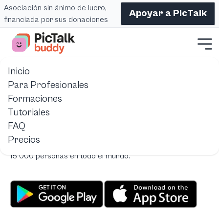
Asociación sin ánimo de lucro,
Apoyar a PicTalk
financiada por sus donaciones
Inicio
Inicio
Pictalk Buddy
aplicacin-caa-gratis-para-tablet-y-mvil-p
Para Profesionales
Formaciones
Aplicación CAA de precio libre para comunicación
Tutoriales
alternativa y aumentativa
FAQ
Una aplicación de comunicación aumentativa con precio
Precios
libre, sin publicidad y sin suscripción. Utilizada por más de
15 000 personas en todo el mundo.