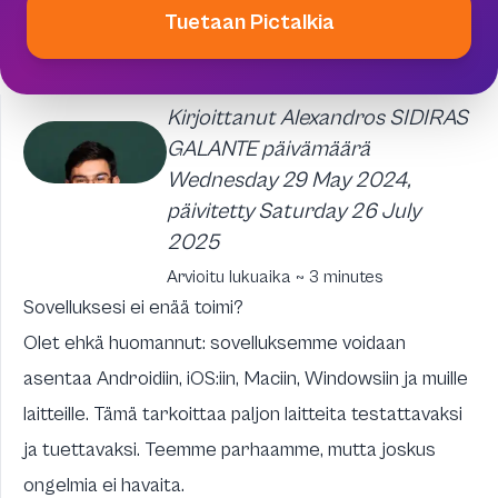
Tuetaan Pictalkia
Kirjoittanut Alexandros SIDIRAS
GALANTE päivämäärä
Wednesday 29 May 2024,
päivitetty Saturday 26 July
2025
Arvioitu lukuaika ~ 3 minutes
Sovelluksesi ei enää toimi?
Olet ehkä huomannut: sovelluksemme voidaan
asentaa Androidiin, iOS:iin, Maciin, Windowsiin ja muille
laitteille. Tämä tarkoittaa paljon laitteita testattavaksi
ja tuettavaksi. Teemme parhaamme, mutta joskus
ongelmia ei havaita.