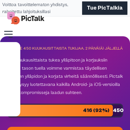
Voittoa tavoittelematon yhdistys,
Tue PicTalkia
rahoitettu lahjoituksillasi
TAVOITE 450 KUUKAUSITTAISTA TUKIJAA.
2
PÄIVÄ(Ä) JÄLJELLÄ
450 kuukausittaista tukea ylläpitoon ja korjauksiin
Tämän tason tuella voimme varmistaa täydellisen
teknisen ylläpidon ja korjata virheitä säännöllisesti. Pictalk
AAC pysyy luotettavana kaikilla Android- ja iOS-versioilla
ilman kompromisseja laadun suhteen.
416 (92%)
450