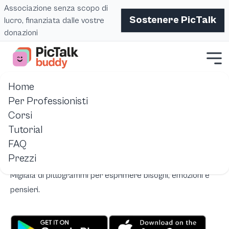
Associazione senza scopo di
Sostenere PicTalk
lucro, finanziata dalle vostre
donazioni
Home
Home
Pictalk Buddy
bambino-che-non-parla-app-caa-gratuita
Per Professionisti
Corsi
Il tuo bambino non parla? Pictalk Buddy lo aiuta a
Tutorial
comunicare gratuitamente
FAQ
Soluzione gratuita di comunicazione aumentativa e
Prezzi
alternativa (CAA) per bambini autistici e non verbali.
Migliaia di pittogrammi per esprimere bisogni, emozioni e
pensieri.