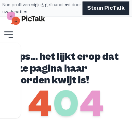
Non-profitvereniging, gefinancierd door
Steun PicTalk
uw donaties
Oeps… het lijkt erop dat
deze pagina haar
woorden kwijt is!
4
0
4