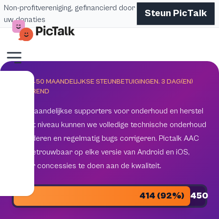
Non-profitvereniging, gefinancierd door
Steun PicTalk
uw donaties
DOEL 450 MAANDELIJKSE STEUNBETUIGINGEN.
3
DAG(EN)
RESTEREND
450 maandelijkse supporters voor onderhoud en herstel
Met dit niveau kunnen we volledige technische onderhoud
garanderen en regelmatig bugs corrigeren. Pictalk AAC
blijft betrouwbaar op elke versie van Android en iOS,
zonder concessies te doen aan de kwaliteit.
414 (92%)
450