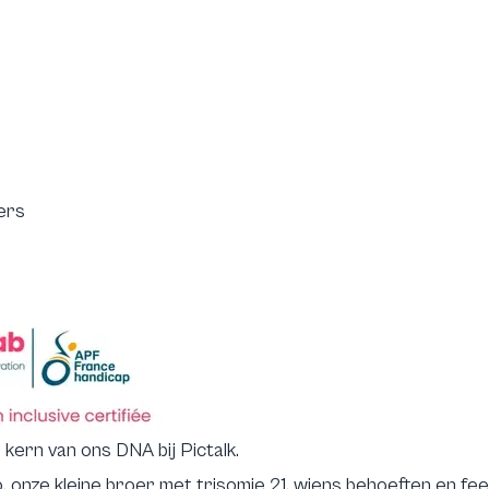
pers
e kern van ons DNA bij
Pictalk
.
 onze kleine broer met trisomie 21, wiens behoeften en fe