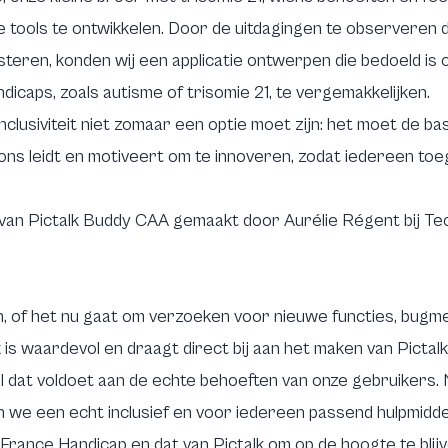
tools te ontwikkelen. Door de uitdagingen te observeren di
isteren, konden wij een applicatie ontwerpen die bedoeld is 
icaps, zoals autisme of trisomie 21, te vergemakkelijken.
inclusiviteit niet zomaar een optie moet zijn: het moet de ba
ie ons leidt en motiveert om te innoveren, zodat iedereen to
al van Pictalk Buddy CAA gemaakt door Aurélie Régent bij 
ten, of het nu gaat om verzoeken voor nieuwe functies, bugm
 is waardevol en draagt direct bij aan het maken van Pictal
 dat voldoet aan de echte behoeften van onze gebruikers
 we een echt inclusief en voor iedereen passend hulpmidde
France Handicap
en dat van
Pictalk om op de hoogte te blij