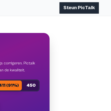
Steun PicTalk
 corrigeren. Pictalk
n de kwaliteit.
411 (91%)
450