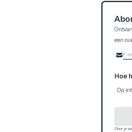
Abon
Ontvan
een ou
Hoe h
Door je a