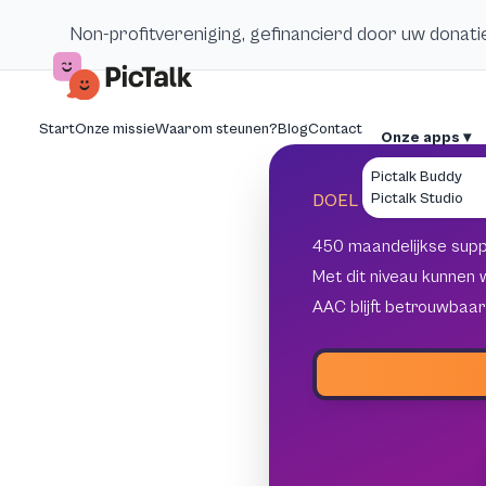
Non-profitvereniging, gefinancierd door uw donati
Start
Onze missie
Waarom steunen?
Blog
Contact
Onze apps ▾
Pictalk Buddy
Pictalk Studio
DOEL 450 MAANDELI
450 maandelijkse supp
Met dit niveau kunnen 
AAC blijft betrouwbaar