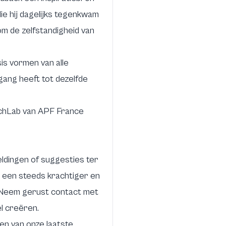
e hij dagelijks tegenkwam
om de zelfstandigheid van
sis vormen van alle
egang heeft tot dezelfde
TechLab van APF France
eldingen of suggesties ter
k een steeds krachtiger en
. Neem gerust contact met
l creëren.
ven van onze laatste