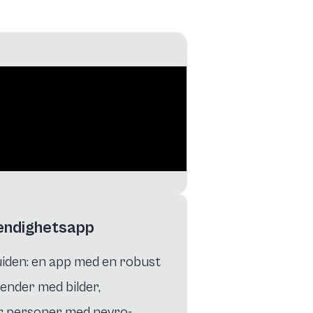
endighetsapp
iden: en app med en robust
ender med bilder,
r personer med nevro-