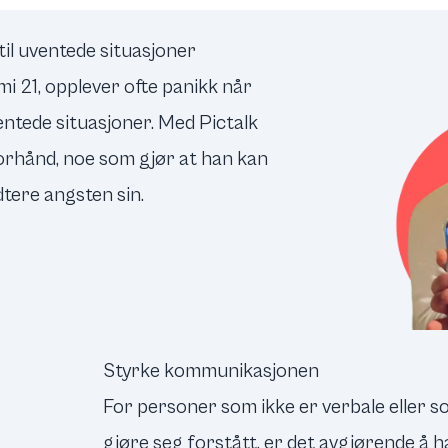
til uventede situasjoner
i 21, opplever ofte panikk når
ventede situasjoner. Med Pictalk
orhånd, noe som gjør at han kan
tere angsten sin.
Styrke kommunikasjonen
For personer som ikke er verbale eller 
gjøre seg forstått, er det avgjørende å h