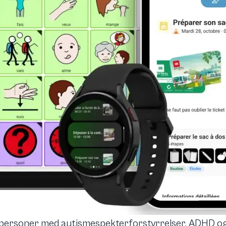
 personer med autismespekterforstyrrelser, ADHD og