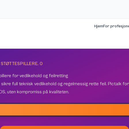
Hjem
For profesjone
 STØTTESPILLERE.
0
llere for vedlikehold og feilretting
sikre full teknisk vedlikehold og regelmessig rette feil. Pictalk forb
iOS, uten kompromiss på kvaliteten.