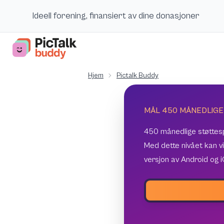
Ideell forening, finansiert av dine donasjoner
Hjem
Pictalk Buddy
MÅL 450 MÅNEDLIGE
450 månedlige støttespi
Med dette nivået kan vi 
versjon av Android og 