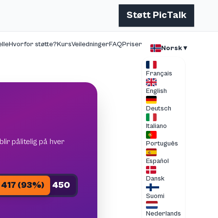
Støtt PicTalk
lle
Hvorfor støtte?
Kurs
Veiledninger
FAQ
Priser
Norsk ▾
Français
English
Deutsch
Italiano
lir pålitelig på hver
Português
Español
Dansk
417 (93%)
450
Suomi
Nederlands