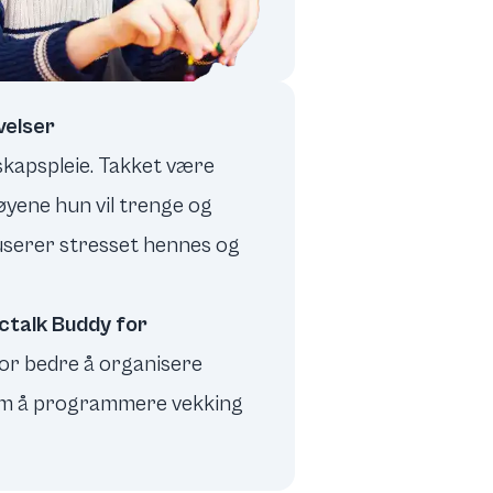
velser
skapspleie. Takket være
øyene hun vil trenge og
duserer stresset hennes og
ctalk Buddy for
for bedre å organisere
 som å programmere vekking