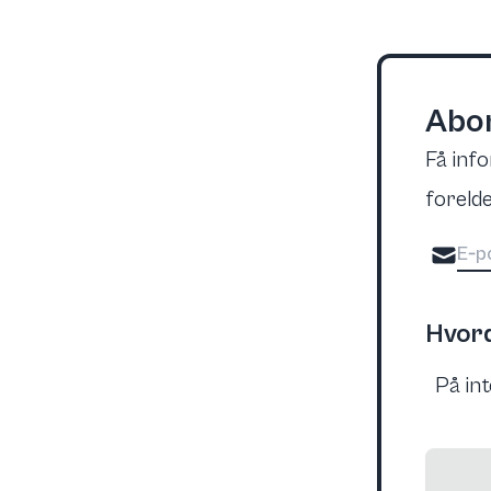
Abon
Få inf
forelde
Hvord