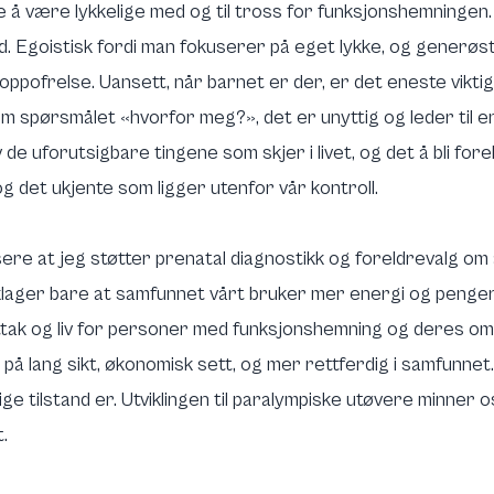
e å være lykkelige med og til tross for funksjonshemningen.
. Egoistisk fordi man fokuserer på eget lykke, og generøst
oppofrelse. Uansett, når barnet er der, er det eneste vik
m spørsmålet «hvorfor meg?», det er unyttig og leder til en 
de uforutsigbare tingene som skjer i livet, og det å bli for
 det ukjente som ligger utenfor vår kontroll.
ere at jeg støtter prenatal diagnostikk og foreldrevalg om å
lager bare at samfunnet vårt bruker mer energi og penger
tak og liv for personer med funksjonshemning og deres omgi
på lang sikt, økonomisk sett, og mer rettferdig i samfunnet.
ge tilstand er. Utviklingen til paralympiske utøvere minner 
t.