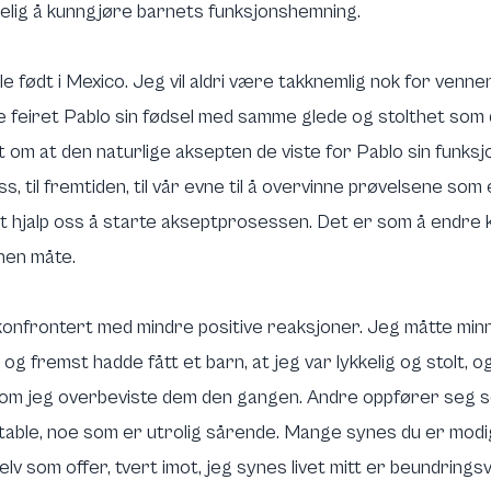
kelig å kunngjøre barnets funksjonshemning.
le født i Mexico. Jeg vil aldri være takknemlig nok for ven
 de feiret Pablo sin fødsel med samme glede og stolthet som
st om at den naturlige aksepten de viste for Pablo sin funk
oss, til fremtiden, til vår evne til å overvinne prøvelsene som 
det hjalp oss å starte akseptprosessen. Det er som å endre 
annen måte.
konfrontert med mindre positive reaksjoner. Jeg måtte min
t og fremst hadde fått et barn, at jeg var lykkelig og stolt,
å om jeg overbeviste dem den gangen. Andre oppfører seg s
table, noe som er utrolig sårende. Mange synes du er modi
lv som offer, tvert imot, jeg synes livet mitt er beundring