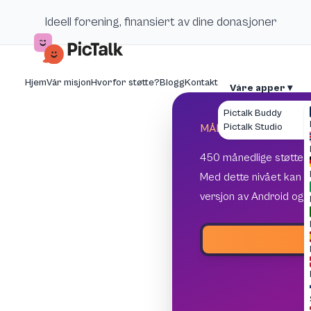
Ideell forening, finansiert av dine donasjoner
Hjem
Vår misjon
Hvorfor støtte?
Blogg
Kontakt
Våre apper ▾
Pictalk Buddy
Pictalk Studio
MÅL 450 MÅNEDLIGE
450 månedlige støttespi
Med dette nivået kan vi 
versjon av Android og 