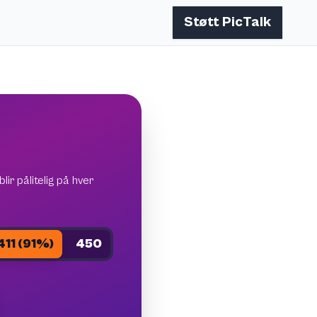
Støtt PicTalk
lir pålitelig på hver
411 (91%)
450