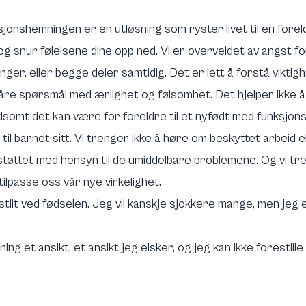
sjonshemningen er en utløsning som ryster livet til en forel
 snur følelsene dine opp ned. Vi er overveldet av angst for 
nger, eller begge deler samtidig. Det er lett å forstå viktig
åre spørsmål med ærlighet og følsomhet. Det hjelper ikke å 
ldsomt det kan være for foreldre til et nyfødt med funksjon
 til barnet sitt. Vi trenger ikke å høre om beskyttet arbeid e
øttet med hensyn til de umiddelbare problemene. Og vi tren
tilpasse oss vår nye virkelighet.
n stilt ved fødselen. Jeg vil kanskje sjokkere mange, men jeg e
 et ansikt, et ansikt jeg elsker, og jeg kan ikke forestille m