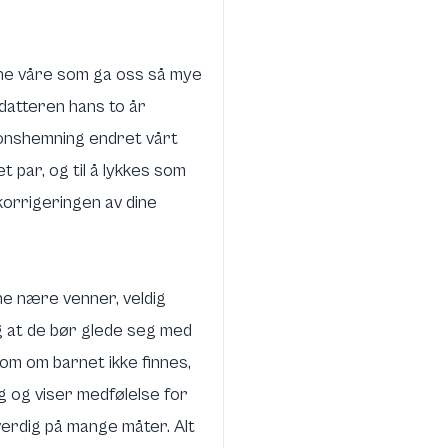
nene våre som ga oss så mye
 datteren hans to år
sjonshemning endret vårt
et par, og til å lykkes som
korrigeringen av dine
ne nære venner, veldig
 og at de bør glede seg med
om om barnet ikke finnes,
g og viser medfølelse for
sverdig på mange måter. Alt