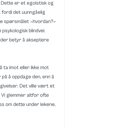
 Dette er et egoistisk og
 fordi det uunngåelig
tige spørsmålet «hvordan?»
psykologisk blindvei.
elder betyr å akseptere
 ta imot eller ikke mot
 på å oppdage den, enn å
velser. Det ville vært et
 Vi glemmer altfor ofte
oss om dette under lekene,