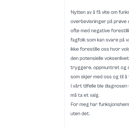
Nytten av å få vite om funk
overbevisninger på prøve og
ofte med negative forestilli
fagfolk som kan svare på v
ikke forestille oss hvor vo
den potensielle voksenlivet
tryggere, oppmuntret og st
som skjer med oss og til å 
I vårt tilfelle ble diagnose
må ta et valg.
For meg har funksjonshemning
uten det.