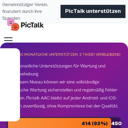
Gemeinnütziger Verein,
PicTalk unterstützen
finanziert durch Ihre
Spenden
ZIEL 450 MONATLICHE UNTERSTÜTZER.
2
TAG(E) VERBLEIBEND
450 monatliche Unterstützungen für Wartung und
Fehlerbehebung
Mit diesem Niveau können wir eine vollständige
technische Wartung sicherstellen und regelmäßig Fehler
beheben. Pictalk AAC bleibt auf jeder Android- und iOS-
Version zuverlässig, ohne Kompromisse bei der Qualität.
414 (92%)
450