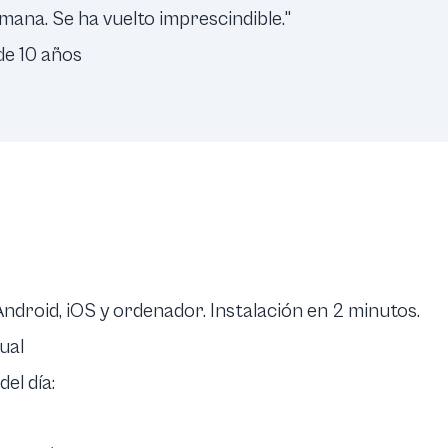
emana. Se ha vuelto imprescindible."
de 10 años
Android
,
iOS
y
ordenador
. Instalación en 2 minutos.
ual
el día: