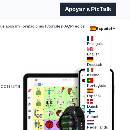
Apoyar a PicTalk
qué apoyar?
Formaciones
Tutoriales
FAQ
Precios
Español ▾
Français
English
Deutsch
Italiano
a con una
Português
Español
Dansk
Suomi
Nederlands