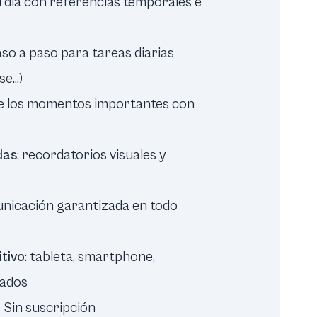
l día con referencias temporales e
paso a paso para tareas diarias
e...)
e los momentos importantes con
das
: recordatorios visuales y
unicación garantizada en todo
itivo
: tableta, smartphone,
zados
 • Sin suscripción