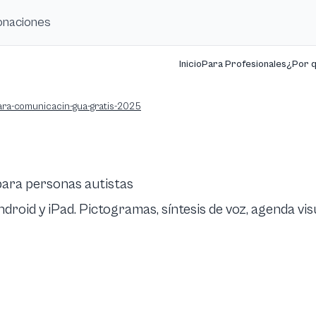
donaciones
Inicio
Para Profesionales
¿Por 
ara-comunicacin-gua-gratis-2025
para personas autistas
roid y iPad. Pictogramas, síntesis de voz, agenda vis