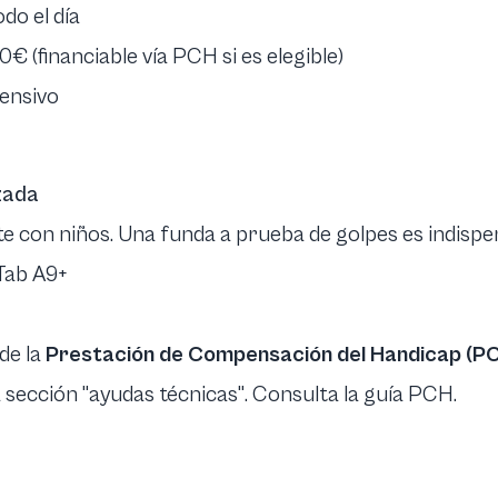
odo el día
0€ (financiable vía PCH si es elegible)
tensivo
zada
te con niños. Una funda a prueba de golpes es indispe
Tab A9+
 de la
Prestación de Compensación del Handicap (P
a sección "ayudas técnicas".
Consulta la guía PCH
.