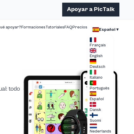
Apoyar a PicTalk
qué apoyar?
Formaciones
Tutoriales
FAQ
Precios
Español ▾
Français
English
Deutsch
Italiano
ual: todo
Português
Español
Dansk
Suomi
Nederlands