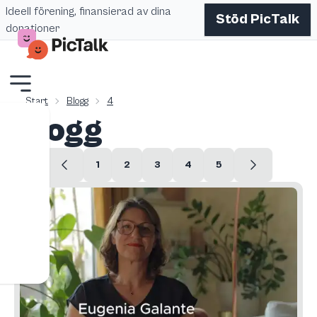
Ideell förening, finansierad av dina
Stöd PicTalk
donationer
Start
Blogg
4
Blogg
1
2
3
4
5