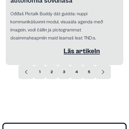
autonomia sovdnasa
Ođđaš Pictalk Buddy dát guidda: nuppi
kommunikášuvnni modul, visuaála agenda með
imagein, vodi čállin ja pictogrammat
doaimmaheapmiin maid leamaš leat TND:s.
Läs artikeln
1
2
3
4
5