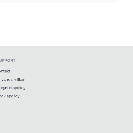
UPPORT
ontakt
nvändarvillkor
tegritetspolicy
ookiepolicy