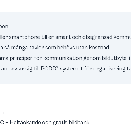
ppen
a eller smartphone till en smart och obegränsad kom
a så många tavlor som behövs utan kostnad.
mma principer för kommunikation genom bildutbyte, i d
 anpassar sig till PODD™ systemet för organisering 
en
AC
— Heltäckande och gratis bildbank