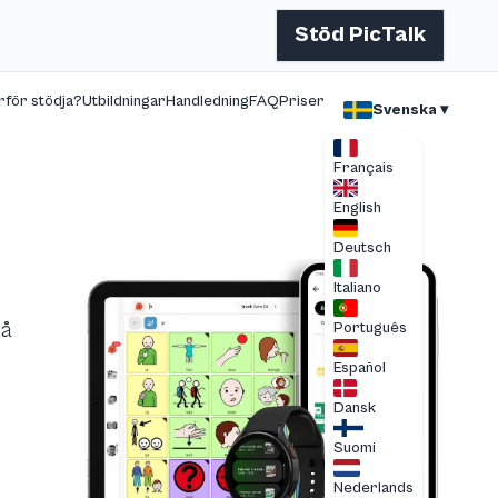
Stöd PicTalk
rför stödja?
Utbildningar
Handledning
FAQ
Priser
Svenska ▾
Français
English
Deutsch
Italiano
på
Português
Español
Dansk
Suomi
Nederlands