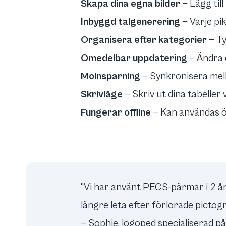
Skapa dina egna bilder
— Lägg til
Inbyggd talgenerering
— Varje pi
Organisera efter kategorier
— Ty
Omedelbar uppdatering
— Ändra 
Molnsparning
— Synkronisera mell
Skrivläge
— Skriv ut dina tabeller
Fungerar offline
— Kan användas ö
"Vi har använt PECS-pärmar i 2 år.
längre leta efter förlorade pictog
— Sophie, logoped specialiserad p