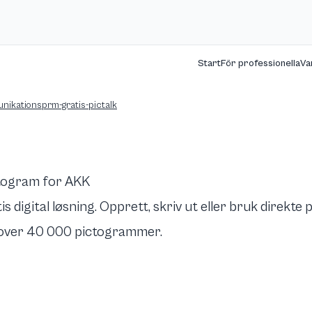
Start
För professionella
Va
unikationsprm-gratis-pictalk
ktogram for AKK
digital løsning. Opprett, skriv ut eller bruk direkte 
 over 40 000 pictogrammer.