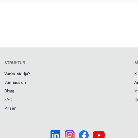
STRUKTUR
S
Varför stödja?
K
Vår mission
A
Blogg
In
FAQ
C
Priser