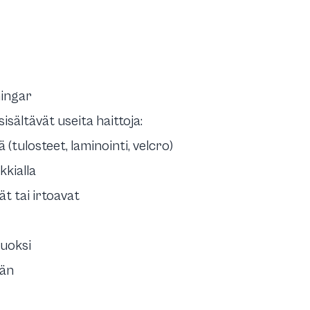
ingar
sältävät useita haittoja:
 (tulosteet, laminointi, velcro)
kkialla
t tai irtoavat
vuoksi
ään