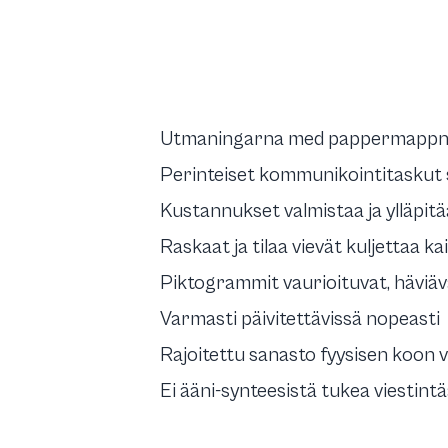
Utmaningarna med pappermappn
Perinteiset kommunikointitaskut si
Kustannukset valmistaa ja ylläpitää
Raskaat ja tilaa vievät kuljettaa kai
Piktogrammit vaurioituvat, häviävä
Varmasti päivitettävissä nopeasti
Rajoitettu sanasto fyysisen koon 
Ei ääni-synteesistä tukea viestint