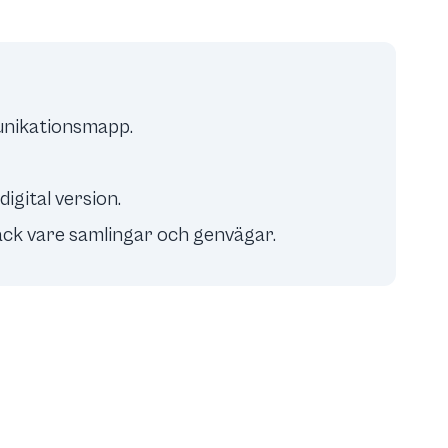
munikationsmapp.
igital version.
tack vare samlingar och genvägar.