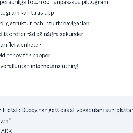
l personliga foton och anpassade piktogram
ktogram kan talas upp
dlig struktur och intuitiv navigation
ditt ordförråd på några sekunder
an flera enheter
 vid behov för papper
verallt utan internetanslutning
 Pictalk Buddy har gett oss all vokabulär i surfplattan
ram!"
å AKK