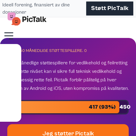
Ideell forening, finansiert av dine
Støtt PicTalk
donasjoner
MÅL 450 MÅNEDLIGE STØTTESPILLERE.
0
450 månedlige støttespillere for vedlikehold og feilretting
Med dette nivået kan vi sikre full teknisk vedlikehold og
regelmessig rette feil. Pictalk forblir pålitelig på hver
versjon av Android og iOS, uten kompromiss på kvaliteten.
417 (93%)
450
Jeg støtter Pictalk